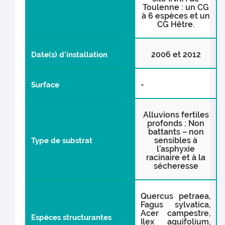
Toulenne : un CG
à 6 espèces et un
CG Hêtre.
2006 et 2012
Date(s) d'installation
-
Surface
Alluvions fertiles
profonds ; Non
battants – non
sensibles à
Type de substrat
l’asphyxie
racinaire et à la
sécheresse
Quercus petraea,
Fagus sylvatica,
Acer campestre,
Espèces structurantes
Ilex aquifolium,