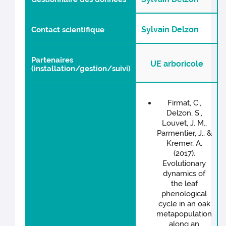
Sylvain Delzon
Contact scientifique
Partenaires
UE arboricole
(installation/gestion/suivi)
Firmat, C.,
Delzon, S.,
Louvet, J. M.,
Parmentier, J., &
Kremer, A.
(2017).
Evolutionary
dynamics of
the leaf
phenological
cycle in an oak
metapopulation
along an