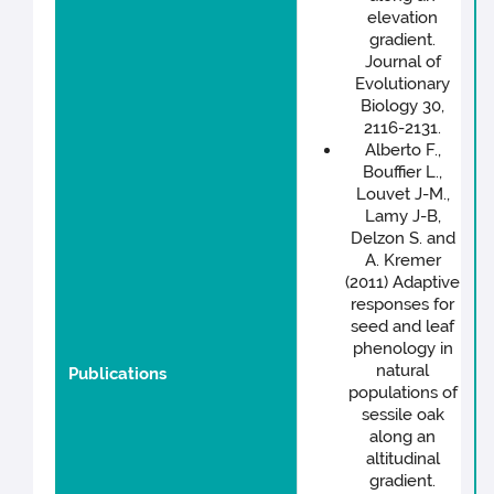
elevation
gradient.
Journal of
Evolutionary
Biology 30,
2116-2131.
Alberto F.,
Bouffier L.,
Louvet J-M.,
Lamy J-B,
Delzon S. and
A. Kremer
(2011) Adaptive
responses for
seed and leaf
phenology in
natural
Publications
populations of
sessile oak
along an
altitudinal
gradient.