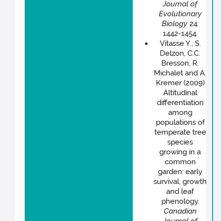
Journal of
Evolutionary
Biology
24:
1442-1454.
Vitasse Y., S.
Delzon, C.C.
Bresson, R.
Michalet and A.
Kremer (2009)
Altitudinal
differentiation
among
populations of
temperate tree
species
growing in a
common
garden: early
survival, growth
and leaf
phenology.
Canadian